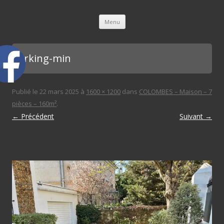
L'immobilière des 3 gares
Aller au contenu principal
Menu
parking-min
Publié le
22 mars 2025
à
1600 × 1200
dans
COLOMBES – Maison – 7
pièces – 160m²
.
← Précédent
Suivant →