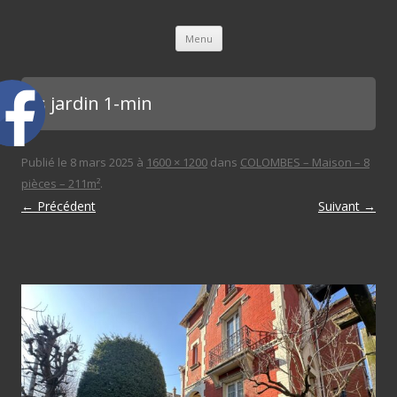
L'immobilière des 3 gares
Aller au contenu principal
Menu
bis jardin 1-min
Publié le
8 mars 2025
à
1600 × 1200
dans
COLOMBES – Maison – 8
pièces – 211m²
.
← Précédent
Suivant →