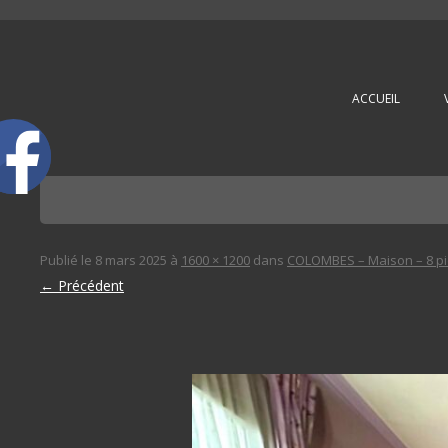
L'immobilière des 3 gares
ACCUEIL
Publié le
8 mars 2025
à
1600 × 1200
dans
COLOMBES – Maison – 8 pi
← Précédent