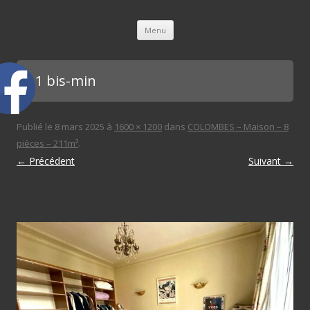
L'immobilière des 3 gares
Aller au contenu principal
Menu
ch 1 bis-min
Publié le
8 mars 2025
à
1600 × 1200
dans
COLOMBES – Maison – 8
pièces – 211m²
.
← Précédent
Suivant →