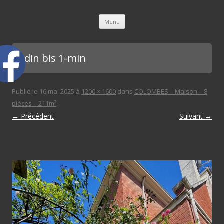
L'immobilière des 3 gares
Aller au contenu principal
Menu
jardin bis 1-min
Publié le
16 mai 2025
à
1200 × 1600
dans
COLOMBES – Maison – 8
pièces – 211m²
.
← Précédent
Suivant →