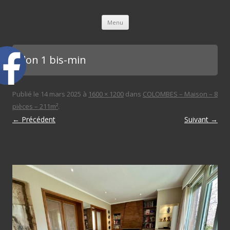
L'immobilière des 3 gares
Aller au contenu principal
Menu
salon 1 bis-min
Publié le
14 mars 2025
à
1600 × 1200
dans
COLOMBES – Maison – 8
pièces – 211m²
.
← Précédent
Suivant →