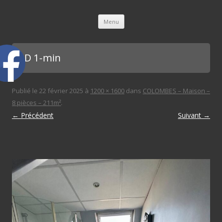
L'immobilière des 3 gares
Aller au contenu principal
Menu
SDD 1-min
Publié le
22 février 2025
à
1200 × 1600
dans
COLOMBES – Maison –
8 pièces – 211m²
.
← Précédent
Suivant →