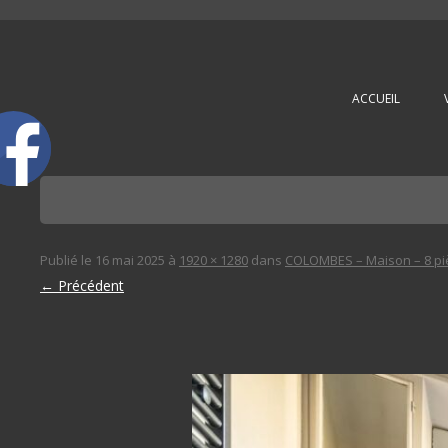
L'immobilière des 3 gares
ACCUEIL
Publié le
16 mai 2025
à
1920 × 1280
dans
COLOMBES – Maison – 8 pi
← Précédent