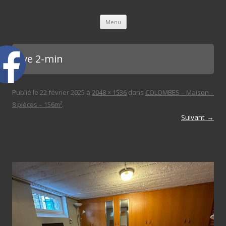
L'immobilière des 3 gares
Aller au contenu principal
Menu
cave 2-min
Publié le
22 février 2025
à
2048 × 1536
dans
COLOMBES – Maison –
8 pièces – 156m²
.
Suivant →