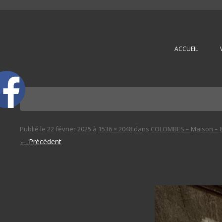
L'immobilière des 3 gares
ACCUEIL
Publié le
22 février 2025
à
1536 × 2048
dans
COLOMBES – Maison – 8
← Précédent