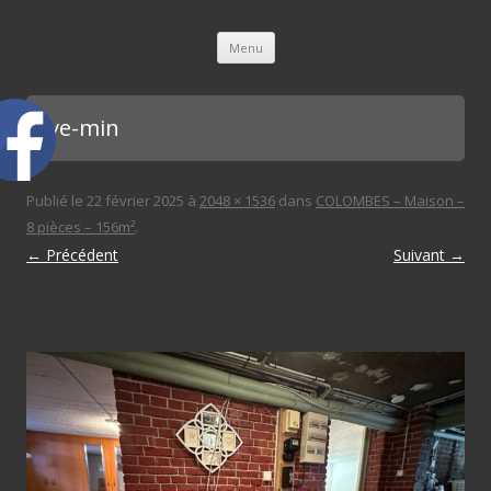
L'immobilière des 3 gares
Aller au contenu principal
Menu
cave-min
Publié le
22 février 2025
à
2048 × 1536
dans
COLOMBES – Maison –
8 pièces – 156m²
.
← Précédent
Suivant →