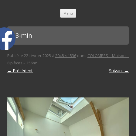
L'immobilière des 3 gares
Aller au contenu principal
Menu
ch 3-min
Publié le
22 février 2025
à
2048 × 1536
dans
COLOMBES – Maison –
8 pièces – 156m²
.
← Précédent
Suivant →