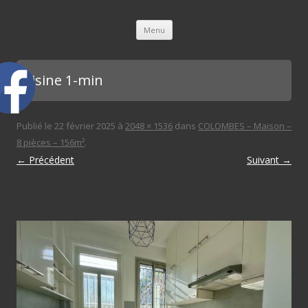
L'immobilière des 3 gares
Aller au contenu principal
Menu
cuisine 1-min
Publié le
22 février 2025
à
2048 × 1536
dans
COLOMBES – Maison –
8 pièces – 156m²
.
← Précédent
Suivant →