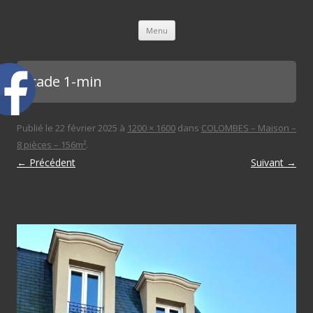
L'immobilière des 3 gares
Aller au contenu principal
Menu
facade 1-min
Publié le
22 février 2025
à
1200 × 1600
dans
COLOMBES – Maison –
8 pièces – 156m²
.
← Précédent
Suivant →