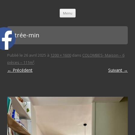
L'immobilière des 3 gares
Aller au contenu principal
Menu
entrée-min
Publié le
26 avril 2025
à
1200 × 1600
dans
COLOMBES- Maison – 6
pièces – 111m²
.
← Précédent
Suivant →