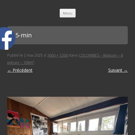
L'immobilière des 3 gares
Aller au contenu principal
Menu
ch 5-min
Publié le
2 mai 2025
à
1600 × 1200
dans
COLOMBES – Maison – 6
pièces – 100m²
.
← Précédent
Suivant →