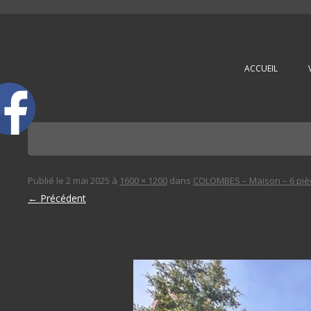
L'immobilière des 3 gares
ACCUEIL
Publié le
2 mai 2025
à
1600 × 1200
dans
COLOMBES – Maison – 6 piè
← Précédent