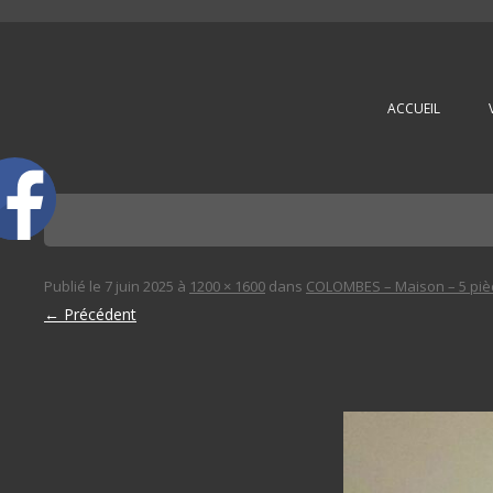
L'immobilière des 3 gares
ACCUEIL
Publié le
7 juin 2025
à
1200 × 1600
dans
COLOMBES – Maison – 5 piè
← Précédent