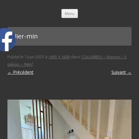
L'immobilière des 3 gares
Aller au contenu principal
Menu
palier-min
Publié le
7 juin 2025
à
1495 × 1600
dans
COLOMBES – Maison – 5
pièces – 94m²
.
← Précédent
Suivant →