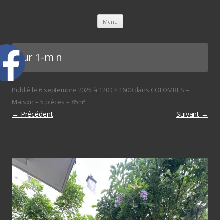
L'immobilière des 3 gares
Aller au contenu principal
Menu
cour 1-min
Publié le
6 septembre 2025
à
1200 × 1600
dans
COLOMBES –
Maison – 5 pièces – 85m²
.
← Précédent
Suivant →