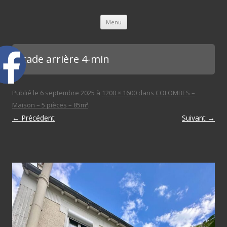
L'immobilière des 3 gares
Aller au contenu principal
Menu
facade arrière 4-min
Publié le
6 septembre 2025
à
1200 × 1600
dans
COLOMBES –
Maison – 5 pièces – 85m²
.
← Précédent
Suivant →