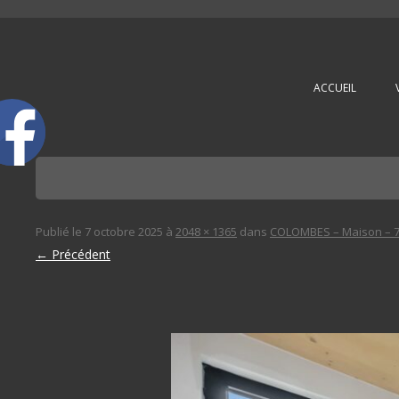
L'immobilière des 3 gares
ACCUEIL
Publié le
7 octobre 2025
à
2048 × 1365
dans
COLOMBES – Maison – 7
← Précédent