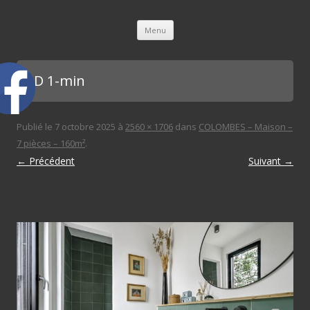
L'immobilière des 3 gares
Aller au contenu principal
Menu
SDD 1-min
Publié le
7 octobre 2025
à
2560 × 1706
dans
COLOMBES – Maison –
7 pièces – 160m²
.
← Précédent
Suivant →