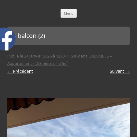
L'immobilière des 3 gares
Aller au contenu principal
Menu
bis balcon (2)
Publié le
24 janvier 2026
à
1200 × 1600
dans
COLOMBES –
Appartement – 2/3 pièces – 57m²
.
← Précédent
Suivant →