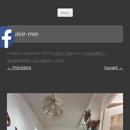
L'immobilière des 3 gares
Aller au contenu principal
Menu
couloir-min
Publié le
10 janvier 2026
à
1200 × 1600
dans
COLOMBES –
Appartement – 2/3 pièces – 57m²
.
← Précédent
Suivant →