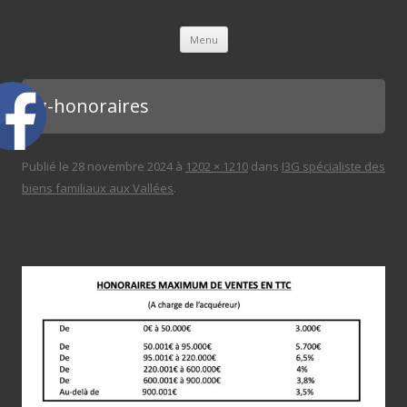
L'immobilière des 3 gares
Aller au contenu principal
Menu
i3g-honoraires
Publié le
28 novembre 2024
à
1202 × 1210
dans
I3G spécialiste des
biens familiaux aux Vallées
.