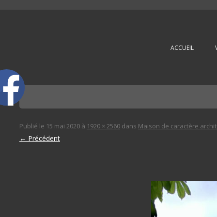
L'immobilière des 3 gares
ACCUEIL
Publié le
15 mai 2020
à
1920 × 2560
dans
Maison de caractère archi
← Précédent