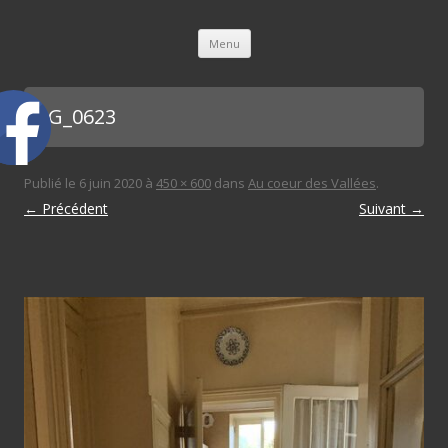
L'immobilière des 3 gares
Aller au contenu principal
Menu
IMG_0623
Publié le
6 juin 2020
à
450 × 600
dans
Au coeur des Vallées
.
← Précédent
Suivant →