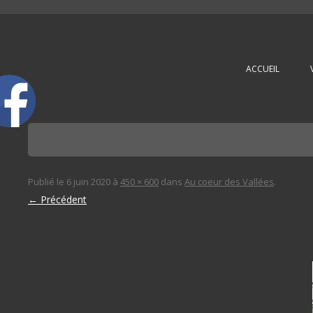
L'immobilière des 3 gares
ACCUEIL
Publié le
6 juin 2020
à
450 × 600
dans
Au coeur des Vallées
.
← Précédent