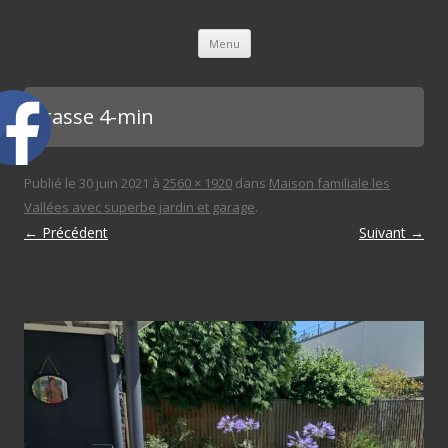
L'immobilière des 3 gares
Aller au contenu principal
Menu
terasse 4-min
Publié le
30 juin 2021
à
2560 × 1920
dans
Maison familiale les
Vallées avec superbe jardin et garage
.
← Précédent
Suivant →