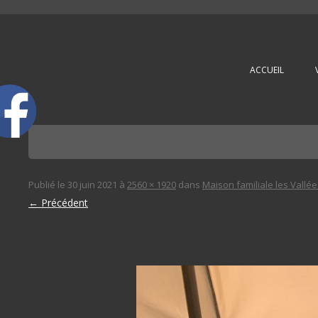
L'immobilière des 3 gares
ACCUEIL
Publié le
30 juin 2021
à
2560 × 1920
dans
Maison familiale les Vallé
← Précédent