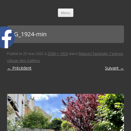
L'immobilière des 3 gares
Aller au contenu principal
Menu
IMG_1924-min
Publié le
25 mai 2022
à
2560 × 1920
dans
Maison familiale 7 pièces
village des Vallées
.
← Précédent
Suivant →