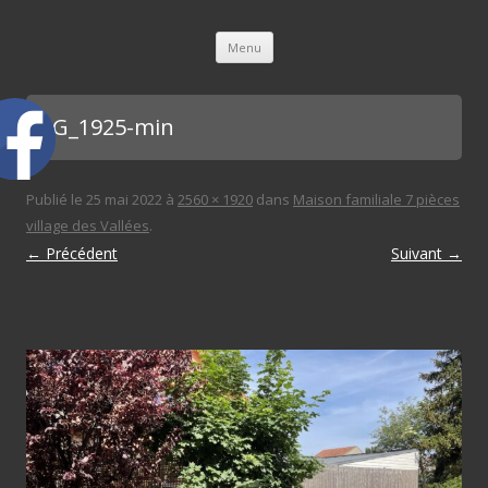
L'immobilière des 3 gares
Aller au contenu principal
Menu
IMG_1925-min
Publié le
25 mai 2022
à
2560 × 1920
dans
Maison familiale 7 pièces
village des Vallées
.
← Précédent
Suivant →