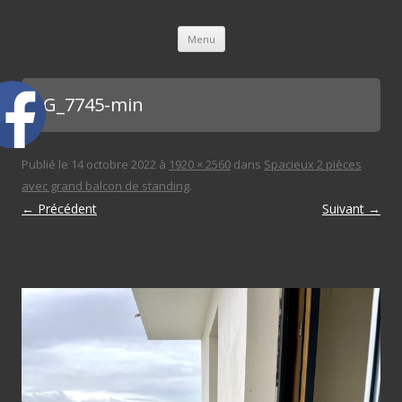
L'immobilière des 3 gares
Aller au contenu principal
Menu
IMG_7745-min
Publié le
14 octobre 2022
à
1920 × 2560
dans
Spacieux 2 pièces
avec grand balcon de standing
.
← Précédent
Suivant →