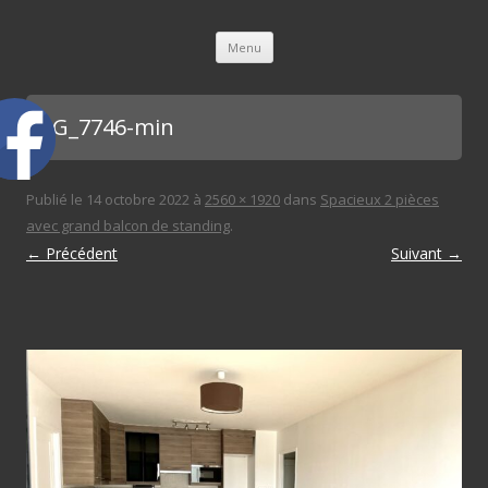
L'immobilière des 3 gares
Aller au contenu principal
Menu
IMG_7746-min
Publié le
14 octobre 2022
à
2560 × 1920
dans
Spacieux 2 pièces
avec grand balcon de standing
.
← Précédent
Suivant →