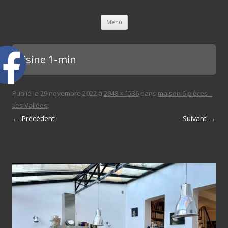
L'immobilière des 3 gares
Aller au contenu principal
Menu
cuisine 1-min
Publié le
29 novembre 2022
à
2048 × 1536
dans
maison 6 pièces –
Les Vallées
.
← Précédent
Suivant →