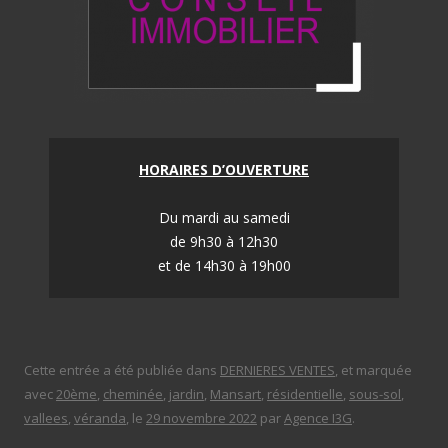
HORAIRES D’OUVERTURE
Du mardi au samedi
de 9h30 à 12h30
et de 14h30 à 19h00
Cette entrée a été publiée dans
DERNIERES VENTES
, et marquée
avec
20ème
,
cheminée
,
jardin
,
Mansart
,
résidentielle
,
sous-sol
,
vallees
,
véranda
, le
29 novembre 2022
par
Agence I3G
.