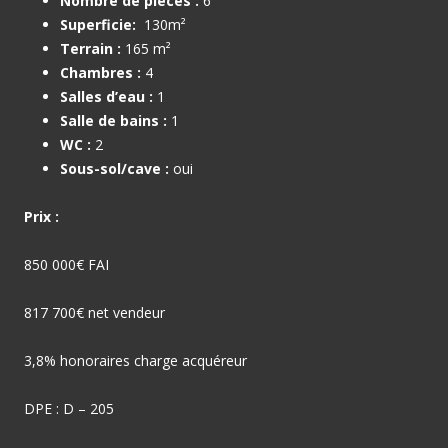
Nombre de pièces :
6
Superficie:
130m²
Terrain :
165 m²
Chambres :
4
Salles d’eau :
1
Salle de bains :
1
WC :
2
Sous-sol/cave :
oui
Prix :
850 000€ FAI
817 700€ net vendeur
3,8% honoraires charge acquéreur
DPE : D – 205