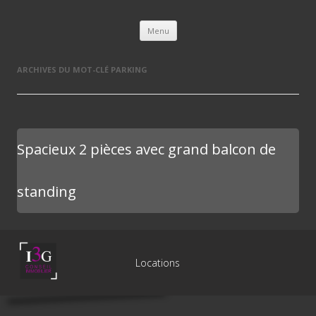
L'immobilière des 3 gares
Aller au contenu principal
Menu
ARCHIVES DU MOT-CLÉ
PARKING
Spacieux 2 pièces avec grand balcon de
standing
Locations