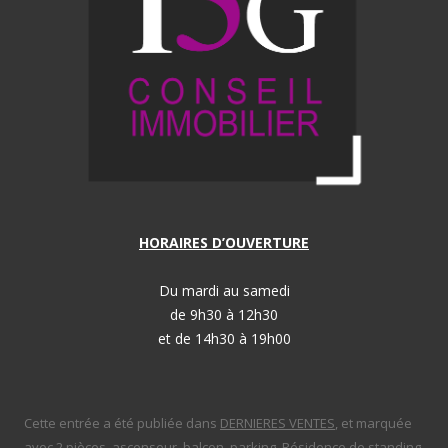
HORAIRES D’OUVERTURE
Du mardi au samedi
de 9h30 à 12h30
et de 14h30 à 19h00
Cette entrée a été publiée dans
DERNIERES VENTES
, et marquée
avec
2 pièces
,
ascenseur
,
balcon
,
parking
,
Résidence de standing
,