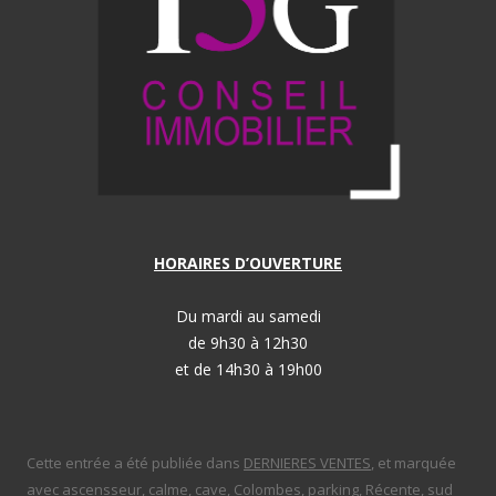
HORAIRES D’OUVERTURE
Du mardi au samedi
de 9h30 à 12h30
et de 14h30 à 19h00
Cette entrée a été publiée dans
DERNIERES VENTES
, et marquée
avec
ascensseur
,
calme
,
cave
,
Colombes
,
parking
,
Récente
,
sud