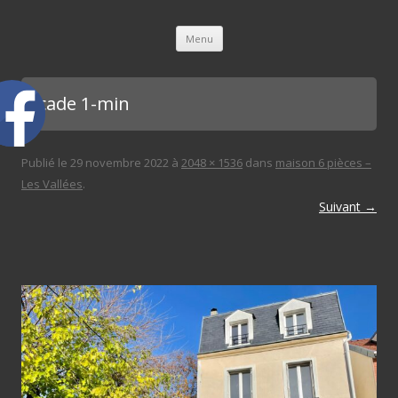
L'immobilière des 3 gares
Aller au contenu principal
Menu
façade 1-min
Publié le
29 novembre 2022
à
2048 × 1536
dans
maison 6 pièces –
Les Vallées
.
Suivant →