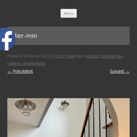
L'immobilière des 3 gares
Aller au contenu principal
Menu
palier-min
Publié le
3 février 2023
à
1536 × 2048
dans
Maison familiale les
Vallées résidentielle
.
← Précédent
Suivant →