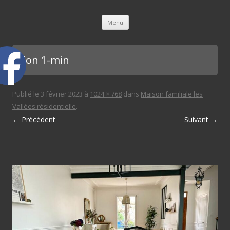
L'immobilière des 3 gares
Aller au contenu principal
Menu
salon 1-min
Publié le
3 février 2023
à
1024 × 768
dans
Maison familiale les
Vallées résidentielle
.
← Précédent
Suivant →