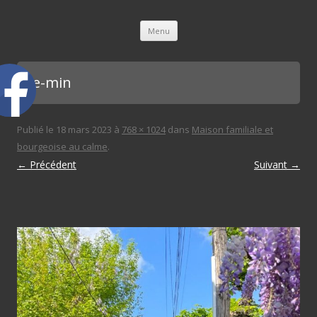
L'immobilière des 3 gares
Aller au contenu principal
Menu
rue-min
Publié le
18 mars 2023
à
768 × 1024
dans
Maison familiale et
bourgeoise au calme
.
← Précédent
Suivant →