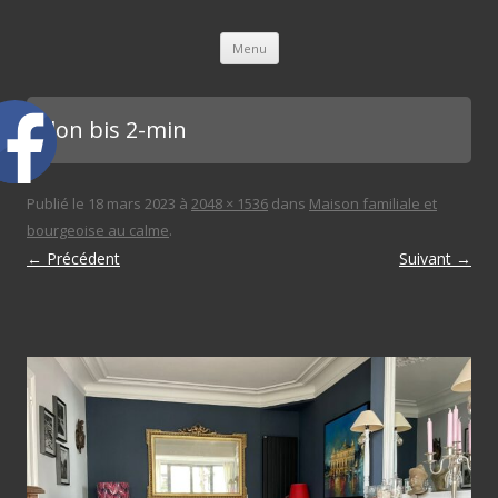
L'immobilière des 3 gares
Aller au contenu principal
Menu
salon bis 2-min
Publié le
18 mars 2023
à
2048 × 1536
dans
Maison familiale et
bourgeoise au calme
.
← Précédent
Suivant →