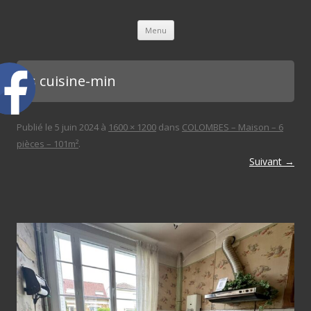
L'immobilière des 3 gares
Aller au contenu principal
Menu
bis cuisine-min
Publié le
5 juin 2024
à
1600 × 1200
dans
COLOMBES – Maison – 6
pièces – 101m²
.
Suivant →