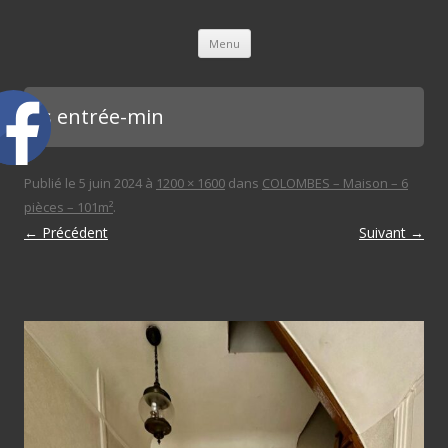
L'immobilière des 3 gares
Aller au contenu principal
Menu
bis entrée-min
Publié le
5 juin 2024
à
1200 × 1600
dans
COLOMBES – Maison – 6
pièces – 101m²
.
← Précédent
Suivant →