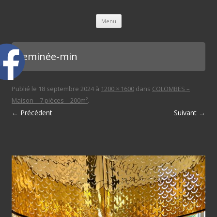
L'immobilière des 3 gares
Aller au contenu principal
Menu
cheminée-min
Publié le
18 septembre 2024
à
1200 × 1600
dans
COLOMBES –
Maison – 7 pièces – 200m²
.
← Précédent
Suivant →