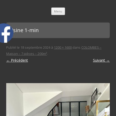
L'immobilière des 3 gares
Aller au contenu principal
Menu
cuisine 1-min
Publié le
18 septembre 2024
à
1200 × 1600
dans
COLOMBES –
Maison – 7 pièces – 200m²
.
← Précédent
Suivant →