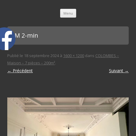
L'immobilière des 3 gares
Aller au contenu principal
Menu
SAM 2-min
Publié le
18 septembre 2024
à
1600 × 1200
dans
COLOMBES –
Maison – 7 pièces – 200m²
.
← Précédent
Suivant →