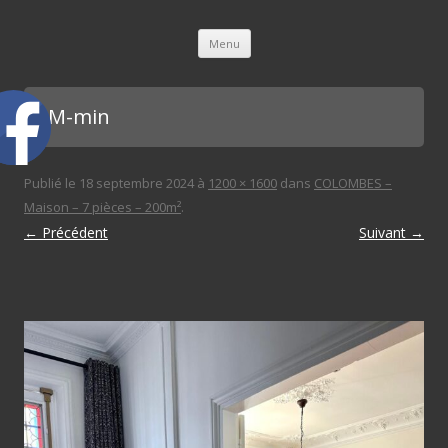
L'immobilière des 3 gares
Aller au contenu principal
Menu
SAM-min
Publié le
18 septembre 2024
à
1200 × 1600
dans
COLOMBES –
Maison – 7 pièces – 200m²
.
← Précédent
Suivant →